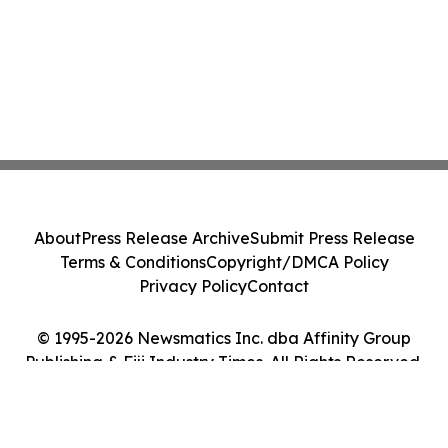
About
Press Release Archive
Submit Press Release
Terms & Conditions
Copyright/DMCA Policy
Privacy Policy
Contact
© 1995-2026 Newsmatics Inc. dba Affinity Group
Publishing & Fiji Industry Times. All Rights Reserved.
Cookie Settings / Your Privacy Choices