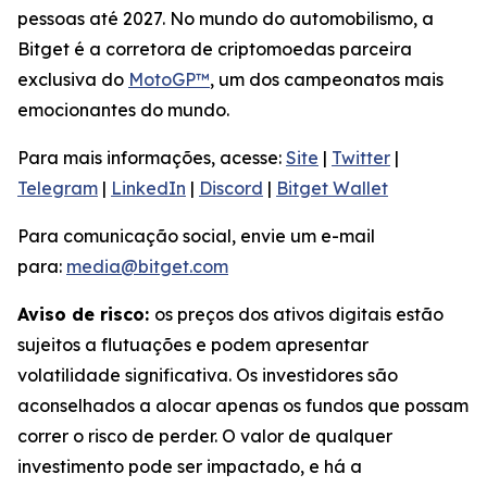
pessoas até 2027. No mundo do automobilismo, a
Bitget é a corretora de criptomoedas parceira
exclusiva do
MotoGP™
, um dos campeonatos mais
emocionantes do mundo.
Para mais informações, acesse:
Site
|
Twitter
|
Telegram
|
LinkedIn
|
Discord
|
Bitget Wallet
Para comunicação social, envie um e-mail
para:
media@bitget.com
Aviso de risco:
os preços dos ativos digitais estão
sujeitos a flutuações e podem apresentar
volatilidade significativa. Os investidores são
aconselhados a alocar apenas os fundos que possam
correr o risco de perder. O valor de qualquer
investimento pode ser impactado, e há a