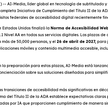
 AI-Media, líder global en tecnología de subtitulado y 
 completa Iniciativa de Cumplimiento del Título II de la AD
sitos federales de accesibilidad digital recientemente fin
 Estados Unidos finalizó la
Norma de Accesibilidad Web 
 Nivel AA en todos sus servicios digitales. Los plazos d
a más de 50,000 personas, y el
26 de abril de 2027,
para j
licaciones móviles y contenido multimedia accesible, inclui
la preparación para estos plazos, AI-Media está lanzand
ncienciación sobre sus soluciones diseñadas para simplif
s transiciones de accesibilidad más significativas en déc
ma del Título II de la ADA establece expectativas claras p
sadas por IA que proporcionen cumplimiento de manera sim