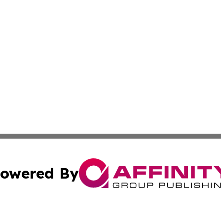
owered By
ubmit Press Release
Terms & Conditions
Copyright/DMCA