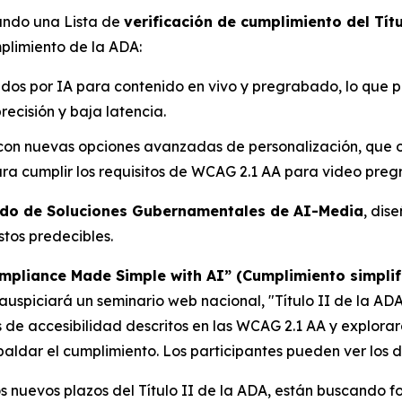
zando una Lista de
verificación de cumplimiento del Tít
plimiento de la ADA:
sados por IA para contenido en vivo y pregrabado, lo que pe
ecisión y baja latencia.
 con nuevas opciones avanzadas de personalización, que o
ra cumplir los requisitos de WCAG 2.1 AA para video pre
do de Soluciones Gubernamentales de AI-Media
, dis
tos predecibles.
ompliance Made Simple with AI” (Cumplimiento simplif
auspiciará un seminario web nacional,
"Título II de la A
os de accesibilidad descritos en las WCAG 2.1 AA y explora
ldar el cumplimiento. Los participantes pueden ver los de
 nuevos plazos del Título II de la ADA, están buscando fo