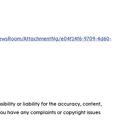
NewsRoom/AttachmentNg/e04f14f6-9709-4d60-
ility or liability for the accuracy, content,
f you have any complaints or copyright issues