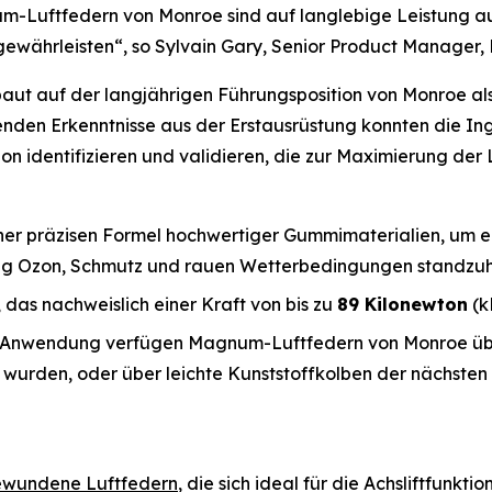
-Luftfedern von Monroe sind auf langlebige Leistung aus
währleisten“, so Sylvain Gary, Senior Product Manager, 
t auf der langjährigen Führungsposition von Monroe als z
enden Erkenntnisse aus der Erstausrüstung konnten die I
n identifizieren und validieren, die zur Maximierung der 
einer präzisen Formel hochwertiger Gummimaterialien, um ei
tig Ozon, Schmutz und rauen Wetterbedingungen standzuh
, das nachweislich einer Kraft von bis zu
89 Kilonewton
(k
h Anwendung verfügen Magnum-Luftfedern von Monroe über 
 wurden, oder über leichte Kunststoffkolben der nächsten
wundene Luftfedern
, die sich ideal für die Achsliftfunk