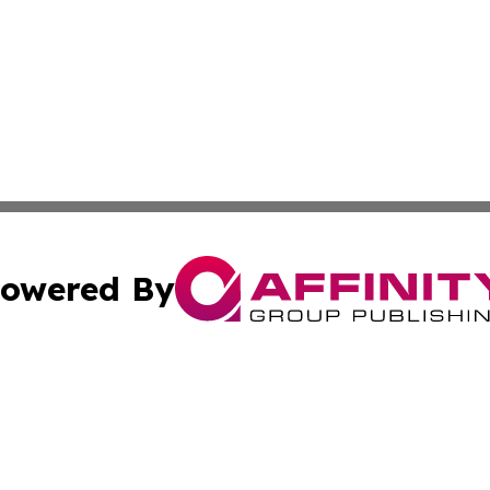
owered By
ubmit Press Release
Terms & Conditions
Copyright/DMCA
s Inc. dba Affinity Group Publishing & Fiji Industry Times
Cookie Settings / Your Privacy Choices