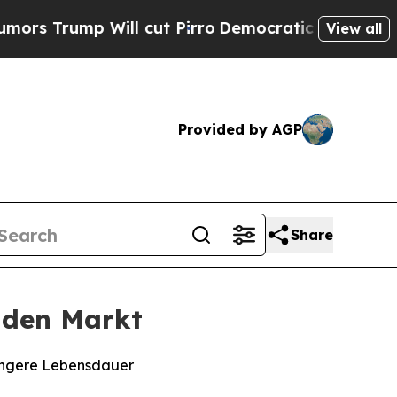
p Will cut Pirro
Democratic Socialists of Ameri
View all
Provided by AGP
Share
 den Markt
längere Lebensdauer