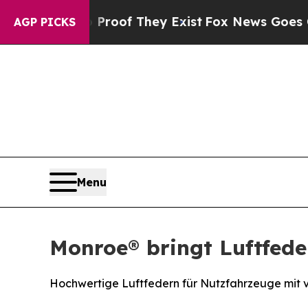
s no Proof They Exist
Fox News Goes Quiet as 'M
AGP PICKS
Menu
Monroe® bringt Luftfede
Hochwertige Luftfedern für Nutzfahrzeuge mit 