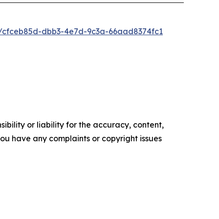
/cfceb85d-dbb3-4e7d-9c3a-66aad8374fc1
ility or liability for the accuracy, content,
f you have any complaints or copyright issues